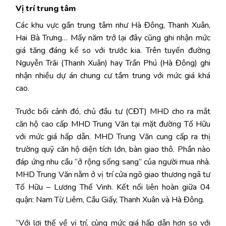
Vị trí trung tâm
Các khu vực gần trung tâm như Hà Đông, Thanh Xuân,
Hai Bà Trưng… Mấy năm trở lại đây cũng ghi nhận mức
giá tăng đáng kể so với trước kia. Trên tuyến đường
Nguyễn Trãi (Thanh Xuân) hay Trần Phú (Hà Đông) ghi
nhận nhiều dự án chung cư tầm trung với mức giá khá
cao.
Trước bối cảnh đó, chủ đầu tư (CĐT) MHD cho ra mắt
căn hộ cao cấp MHD Trung Văn tại mặt đường Tố Hữu
với mức giá hấp dẫn. MHD Trung Văn cung cấp ra thị
trường quỹ căn hộ diện tích lớn, bàn giao thô. Phần nào
đáp ứng nhu cầu “ở rộng sống sang” của người mua nhà.
MHD Trung Văn nằm ở vị trí cửa ngõ giao thương ngã tư
Tố Hữu – Lương Thế Vinh. Kết nối liên hoàn giữa 04
quận: Nam Từ Liêm, Cầu Giấy, Thanh Xuân và Hà Đông.
“Với lợi thế về vị trí, cùng mức giá hấp dẫn hơn so với